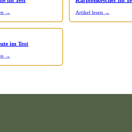
sen →
Artikel lesen →
ute im Test
sen →